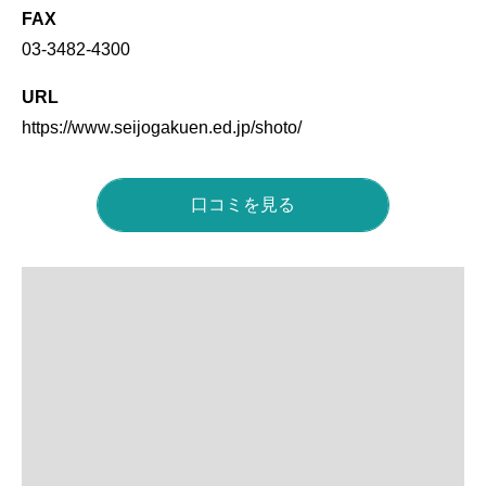
FAX
03-3482-4300
URL
https://www.seijogakuen.ed.jp/shoto/
口コミを見る