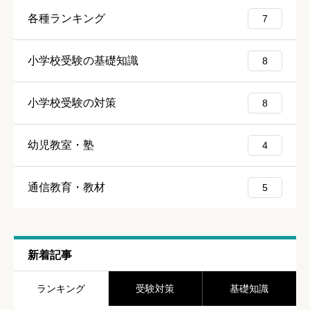
各種ランキング
7
小学校受験の基礎知識
8
上に表示された文字を入力してください。
小学校受験の対策
8
評価
必須
幼児教室・塾
4





星の数をお選びください
通信教育・教材
5
口コミのタイトル
必須
新着記事
ランキング
受験対策
基礎知識