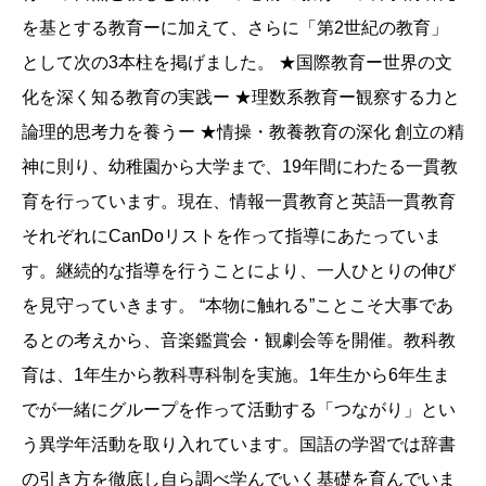
を基とする教育ーに加えて、さらに「第2世紀の教育」
として次の3本柱を掲げました。 ★国際教育ー世界の文
化を深く知る教育の実践ー ★理数系教育ー観察する力と
論理的思考力を養うー ★情操・教養教育の深化 創立の精
神に則り、幼稚園から大学まで、19年間にわたる一貫教
育を行っています。現在、情報一貫教育と英語一貫教育
それぞれにCanDoリストを作って指導にあたっていま
す。継続的な指導を行うことにより、一人ひとりの伸び
を見守っていきます。 “本物に触れる”ことこそ大事であ
るとの考えから、音楽鑑賞会・観劇会等を開催。教科教
育は、1年生から教科専科制を実施。1年生から6年生ま
でが一緒にグループを作って活動する「つながり」とい
う異学年活動を取り入れています。国語の学習では辞書
の引き方を徹底し自ら調べ学んでいく基礎を育んでいま