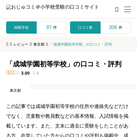

97
306
掲載学校
口コミ数
件
件
レビュー
東京都
「成城学園初等学校」の口コミ・評判
「成城学園初等学校」の口コミ・評判





3.00
4

東京都
この記事では成城学園初等学校の住所や連絡先などだけ
でなく、児童数や教員数などの基本情報、入試情報を掲
載しています。また、文末に過去に受験をしたことがあ
る方、在学していた方からの口コミや評判も掲載中、成