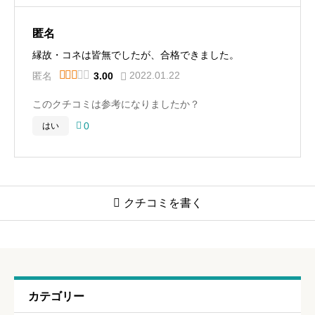
匿名
縁故・コネは皆無でしたが、合格できました。





2022.01.22
匿名
3.00
このクチコミは参考になりましたか？

0
はい

クチコミを書く
「成城学園初等学校」の口コミ・評判
ニックネーム
任意
カテゴリー