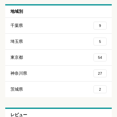
地域別
クチコミ投稿の注意点
千葉県
9
個人が特定できる内容や差別的な発言などは口コミではありませ
んので、そういった口コミは管理人が削除、修正致しますので、
埼玉県
5
予めご了承ください。
東京都
54
神奈川県
27
茨城県
2
レビュー