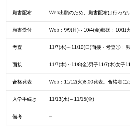
願書配布
Web出願のため、願書配布は行わない。児
願書受付
Web：9/9(月)～10/4(金)郵送：10/
考査
11/7(木)～11/10(日)面接・考査①：
面接
11/7(木)～11/8(金)男子11/7(木)女子11/8
合格発表
Web：11/12(火)8:00発表。合格者
入学手続き
11/13(水)～11/15(金)
備考
–