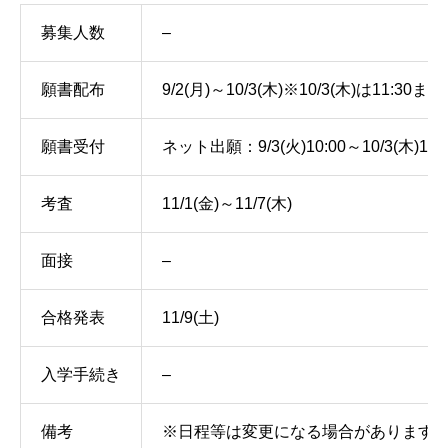
募集人数
–
願書配布
9/2(月)～10/3(木)※10/3(木)は11:30
願書受付
ネット出願：9/3(火)10:00～10/3(木
考査
11/1(金)～11/7(木)
面接
–
合格発表
11/9(土)
入学手続き
–
備考
※日程等は変更になる場合があります