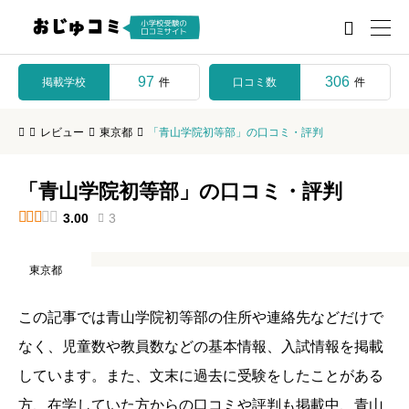

97
306
掲載学校
口コミ数
件
件
レビュー
東京都
「青山学院初等部」の口コミ・評判
「青山学院初等部」の口コミ・評判





3.00
3

東京都
この記事では青山学院初等部の住所や連絡先などだけで
なく、児童数や教員数などの基本情報、入試情報を掲載
しています。また、文末に過去に受験をしたことがある
方、在学していた方からの口コミや評判も掲載中、青山