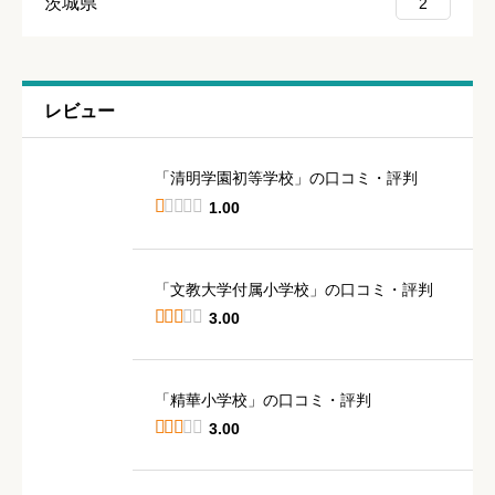
茨城県
2
レビュー
「清明学園初等学校」の口コミ・評判





1.00
「文教大学付属小学校」の口コミ・評判





3.00
「精華小学校」の口コミ・評判





3.00