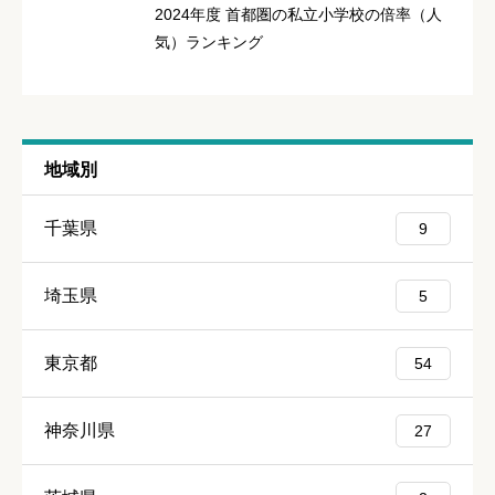
2024年度 首都圏の私立小学校の倍率（人
気）ランキング
地域別
クチコミ投稿の注意点
千葉県
9
個人が特定できる内容や差別的な発言などは口コミではありませ
んので、そういった口コミは管理人が削除、修正致しますので、
埼玉県
5
予めご了承ください。
東京都
54
神奈川県
27