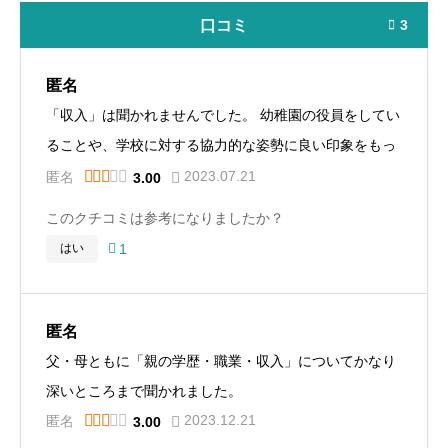
口コミ
3

匿名
「収入」は聞かれませんでした。 幼稚園の役員をしてい
ることや、学校に対する協力的な姿勢に良い印象をもっ
て頂けたのかもしれません。縁故（コネ）は全く無かっ





2023.07.21
匿名
3.00
たですが合格しました。
このクチコミは参考になりましたか？

1
はい
匿名
父・母ともに「親の学歴・職業・収入」についてかなり
深いところまで聞かれました。





2023.12.21
匿名
3.00