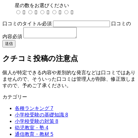
星の数をお選びください





口コミのタイトル
必須
口コミの
内容
必須
クチコミ投稿の注意点
個人が特定できる内容や差別的な発言などは口コミではあり
ませんので、そういった口コミは管理人が削除、修正致しま
すので、予めご了承ください。
カテゴリー
各種ランキング
7
小学校受験の基礎知識
8
小学校受験の対策
8
幼児教室・塾
4
通信教育・教材
5