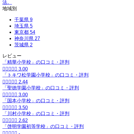
法。
地域別
千葉県
9
埼玉県
5
東京都
54
神奈川県
27
茨城県
2
レビュー
「精華小学校」の口コミ・評判





3.00
「トキワ松学園小学校」の口コミ・評判





2.44
「聖徳学園小学校」の口コミ・評判





3.00
「国本小学校」の口コミ・評判





3.50
「川村小学校」の口コミ・評判





2.62
「啓明学園初等学校」の口コミ・評判





-