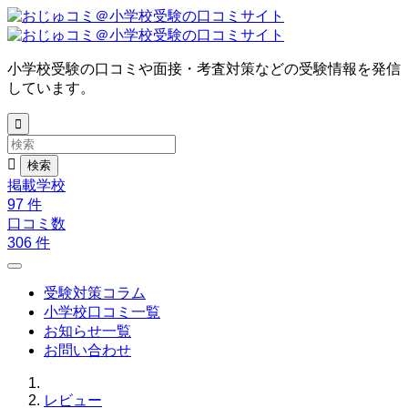
小学校受験の口コミや面接・考査対策などの受験情報を発信
しています。


掲載学校
97
件
口コミ数
306
件
受験対策コラム
小学校口コミ一覧
お知らせ一覧
お問い合わせ
レビュー