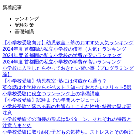
新着記事
ランキング
受験対策
基礎知識
【小学校受験向け】幼児教室・塾のおすすめ人気ランキング
2024年度 首都圏の私立小学校の倍率（人気）ランキング
2024年度 首都圏の私立小学校の学費が安いランキング
2024年度 首都圏の私立小学校の学費が高いランキング
小学校に入学したらやっておきたい習い事【プログラミング
編】
【小学校受験】幼児教室･塾には何歳から通う？
英会話は小学校からがベスト？知っておきたいメリット5選
小学校受験に役立つワンランク上の準備講座
【小学校受験】試験までの年間スケジュール
小学校受験で落ちる親の共通点！こんな性格･特徴の親は要
注意
小学校受験での面接の形式は5パターン。それぞれの特徴と
注意点まとめ
小学校受験に取り組む子どもの気持ち。ストレスとその解消