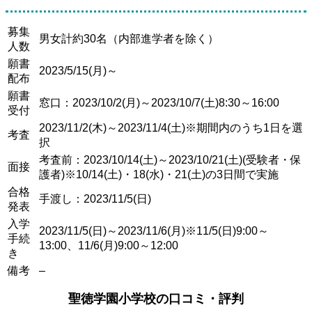
募集
男女計約30名（内部進学者を除く）
人数
願書
2023/5/15(月)～
配布
願書
窓口：2023/10/2(月)～2023/10/7(土)8:30～16:00
受付
2023/11/2(木)～2023/11/4(土)※期間内のうち1日を選
考査
択
考査前：2023/10/14(土)～2023/10/21(土)(受験者・保
面接
護者)※10/14(土)・18(水)・21(土)の3日間で実施
合格
手渡し：2023/11/5(日)
発表
入学
2023/11/5(日)～2023/11/6(月)※11/5(日)9:00～
手続
13:00、11/6(月)9:00～12:00
き
備考
–
聖徳学園小学校の口コミ・評判