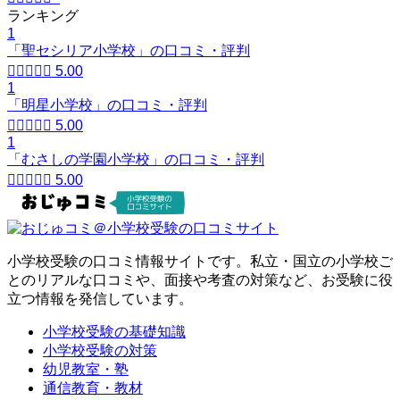
ランキング
1
「聖セシリア小学校」の口コミ・評判





5.00
1
「明星小学校」の口コミ・評判





5.00
1
「むさしの学園小学校」の口コミ・評判





5.00
小学校受験の口コミ情報サイトです。私立・国立の小学校ご
とのリアルな口コミや、面接や考査の対策など、お受験に役
立つ情報を発信しています。
小学校受験の基礎知識
小学校受験の対策
幼児教室・塾
通信教育・教材