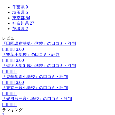
千葉県
9
埼玉県
5
東京都
54
神奈川県
27
茨城県
2
レビュー
「田園調布雙葉小学校」の口コミ・評判





3.00
「雙葉小学校」の口コミ・評判





3.00
「聖徳大学附属小学校」の口コミ・評判





-
「晃華学園小学校」の口コミ・評判





3.00
「東京三育小学校」の口コミ・評判





-
「光風台三育小学校」の口コミ・評判





-
ランキング
1