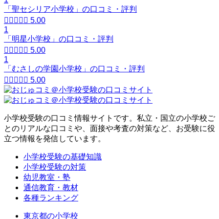
「聖セシリア小学校」の口コミ・評判





5.00
1
「明星小学校」の口コミ・評判





5.00
1
「むさしの学園小学校」の口コミ・評判





5.00
小学校受験の口コミ情報サイトです。私立・国立の小学校ご
とのリアルな口コミや、面接や考査の対策など、お受験に役
立つ情報を発信しています。
小学校受験の基礎知識
小学校受験の対策
幼児教室・塾
通信教育・教材
各種ランキング
東京都の小学校