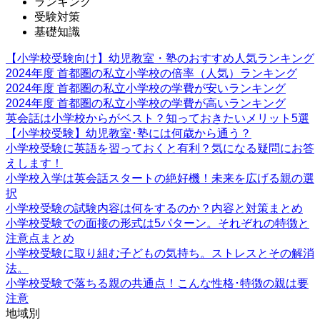
ランキング
受験対策
基礎知識
【小学校受験向け】幼児教室・塾のおすすめ人気ランキング
2024年度 首都圏の私立小学校の倍率（人気）ランキング
2024年度 首都圏の私立小学校の学費が安いランキング
2024年度 首都圏の私立小学校の学費が高いランキング
英会話は小学校からがベスト？知っておきたいメリット5選
【小学校受験】幼児教室･塾には何歳から通う？
小学校受験に英語を習っておくと有利？気になる疑問にお答
えします！
小学校入学は英会話スタートの絶好機！未来を広げる親の選
択
小学校受験の試験内容は何をするのか？内容と対策まとめ
小学校受験での面接の形式は5パターン。それぞれの特徴と
注意点まとめ
小学校受験に取り組む子どもの気持ち。ストレスとその解消
法。
小学校受験で落ちる親の共通点！こんな性格･特徴の親は要
注意
地域別